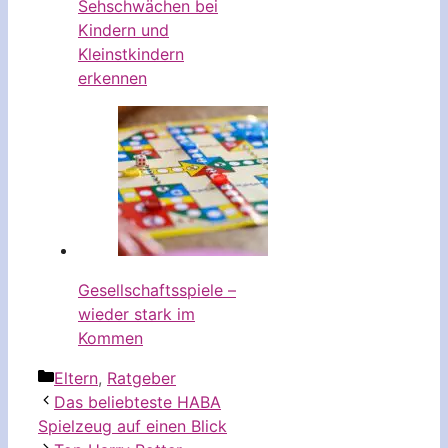
Sehschwächen bei
Kindern und
Kleinstkindern
erkennen
Gesellschaftsspiele –
wieder stark im
Kommen
Kategorien
Eltern
,
Ratgeber
Das beliebteste HABA
Spielzeug auf einen Blick