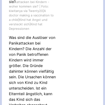
Panikattacken bei Kindern -
woher kommen sie? | Foto:
kiwitanya via Twenty20|A
doctor making a vaccination to
a child|Kind hat Angst und
versteckt sich|Kind hat
Depressionen
Was sind die Auslöser von
Panikattacken bei
Kindern?
Die Anzahl der
von Panik betroffenen
Kindern wird immer
größer. Die Gründe
dahinter können vielfältig
sein. Die Ursachen können
sich von Kind zu Kind
unterscheiden. Ist ein
Elternteil ängstlich, kann
das Kind sich das