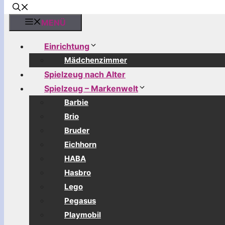
MENÜ
Einrichtung
Mädchenzimmer
Spielzeug nach Alter
Spielzeug – Markenwelt
Barbie
Brio
Bruder
Eichhorn
HABA
Hasbro
Lego
Pegasus
Playmobil