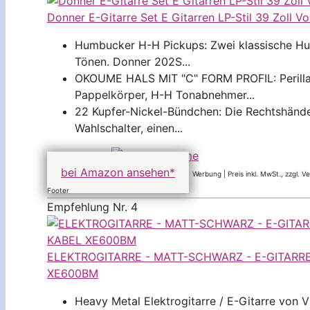
Donner E-Gitarre Set E Gitarren LP-Stil 39 Zoll Vo
Humbucker H-H Pickups: Zwei klassische H
Tönen. Donner 202S...
OKOUME HALS MIT "C" FORM PROFIL: Perilla-
Pappelkörper, H-H Tonabnehmer...
22 Kupfer-Nickel-Bündchen: Die Rechtshände
Wahlschalter, einen...
135,99 EUR
bei Amazon ansehen*
Werbung | Preis inkl. MwSt., zzgl. 
Footer
Empfehlung Nr. 4
ELEKTROGITARRE - MATT-SCHWARZ - E-GITARR
XE600BM
Heavy Metal Elektrogitarre / E-Gitarre von V