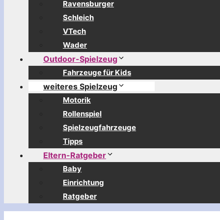
Ravensburger
Schleich
VTech
Wader
Outdoor-Spielzeug
Fahrzeuge für Kids
weiteres Spielzeug
Motorik
Rollenspiel
Spielzeugfahrzeuge
Tipps
Eltern-Ratgeber
Baby
Einrichtung
Ratgeber