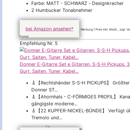
Farbe: MATT - SCHWARZ - Designkracher
2 Humbucker Tonabnehmer
89,99 EUR
bei Amazon ansehen*
Werbung | Preis inkl. MwSt., zzgl. 
Footer
Empfehlung Nr. 5
Donner E-Gitarre Set e Gitarren, S-S-H Pickups, 3
Gurt, Saiten, Tuner, Kabel...
🎸【Rechtshänder S-S-H PICKUPS】 Größter Un
Donner ST...
🎸【Ahornhals - C-FÖRMIGES PROFIL】 Kanadi
gängigste moderne...
🎸【22 KUPFER-NICKEL-BÜNDE】 Verfügt über 
Tremolo und...
152,14 EUR