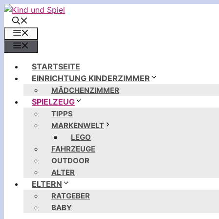
Zum
Inhalt
springen
MENÜ
MENÜ
STARTSEITE
EINRICHTUNG KINDERZIMMER
MÄDCHENZIMMER
SPIELZEUG
TIPPS
MARKENWELT
LEGO
FAHRZEUGE
OUTDOOR
ALTER
ELTERN
RATGEBER
BABY