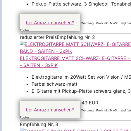
Pickup-Platte schwarz, 3 Singlecoil Tonabn
75,99 EUR
bei Amazon ansehen*
Werbung | Preis inkl. MwSt., zzgl. 
Footer
reduzierter Preis
Empfehlung Nr. 2
ELEKTROGITARRE MATT SCHWARZ- E-GITARRE - 
- SAITEN - 3xPIK
Elektrogitarre im 20Watt Set von Vision / M
Farbe: schwarz-matt
E-Gitarre mit Pickup-Platte schwarz glanz, 
119,98 EUR
−11,49 EUR
108,49 EUR
bei Amazon ansehen*
Werbung | Preis inkl. MwSt., zzgl. 
Footer
Empfehlung Nr. 3