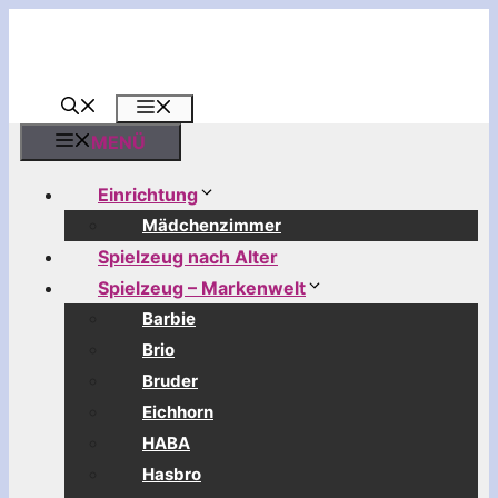
Zum
Inhalt
springen
MENÜ
MENÜ
Einrichtung
Mädchenzimmer
Spielzeug nach Alter
Spielzeug – Markenwelt
Barbie
Brio
Bruder
Eichhorn
HABA
Hasbro