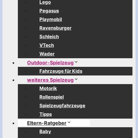
Lego
Pegasus
Playmobil
Ravensburger
Schleich
VTech
Wader
Outdoor-Spielzeug
Fahrzeuge für Kids
weiteres Spielzeug
Motorik
Rollenspiel
Spielzeugfahrzeuge
Tipps
Eltern-Ratgeber
Baby