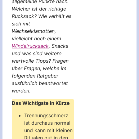
allgemeine Punkte nach.
Welcher ist der richtige
Rucksack? Wie verhält es
sich mit
Wechselklamotten,
vielleicht noch einem
Windelrucksack
, Snacks
und was sind weitere
wertvolle Tipps? Fragen
über Fragen, welche im
folgenden Ratgeber
ausführlich beantwortet
werden.
Das Wichtigste in Kürze
Trennungsschmerz
ist durchaus normal
und kann mit kleinen
Ritualen gut in den