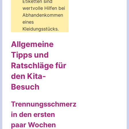
Etiketten sind
wertvolle Hilfen bei
Abhandenkommen
eines
Kleidungsstücks.
Allgemeine
Tipps und
Ratschläge für
den Kita-
Besuch
Trennungsschmerz
in den ersten
paar Wochen