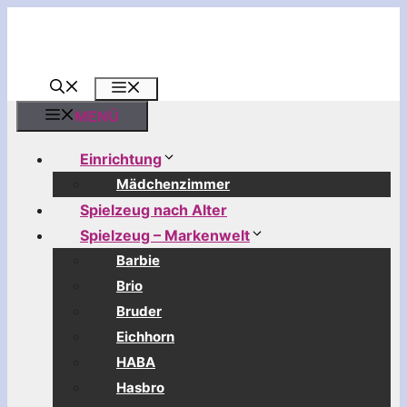
Zum
Inhalt
springen
MENÜ
MENÜ
Einrichtung
Mädchenzimmer
Spielzeug nach Alter
Spielzeug – Markenwelt
Barbie
Brio
Bruder
Eichhorn
HABA
Hasbro