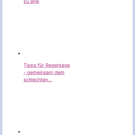
zu Brei
Tipps für Regentage
- gemeinsam dem
schlechten…