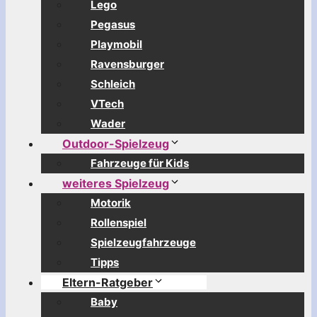
Lego
Pegasus
Playmobil
Ravensburger
Schleich
VTech
Wader
Outdoor-Spielzeug
Fahrzeuge für Kids
weiteres Spielzeug
Motorik
Rollenspiel
Spielzeugfahrzeuge
Tipps
Eltern-Ratgeber
Baby