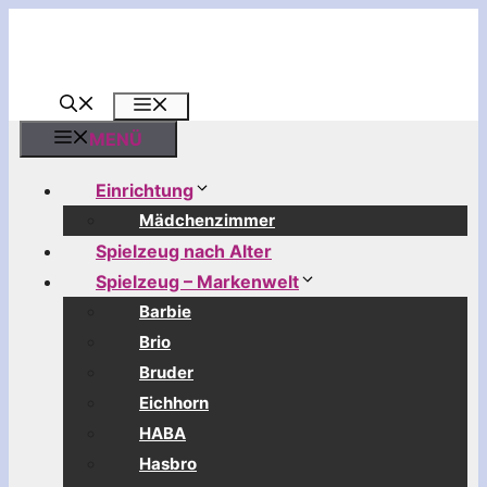
Zum
Inhalt
springen
MENÜ
MENÜ
Einrichtung
Mädchenzimmer
Spielzeug nach Alter
Spielzeug – Markenwelt
Barbie
Brio
Bruder
Eichhorn
HABA
Hasbro