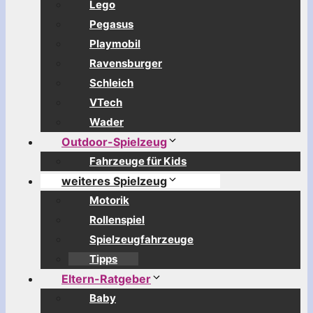
Lego
Pegasus
Playmobil
Ravensburger
Schleich
VTech
Wader
Outdoor-Spielzeug
Fahrzeuge für Kids
weiteres Spielzeug
Motorik
Rollenspiel
Spielzeugfahrzeuge
Tipps
Eltern-Ratgeber
Baby