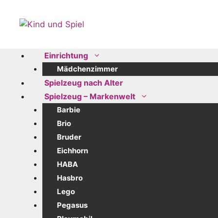
Zum
Inhalt
springen
Einrichtung
Mädchenzimmer
Spielzeug nach Alter
Spielzeug – Markenwelt
Barbie
Brio
Bruder
Eichhorn
HABA
Hasbro
Lego
Pegasus