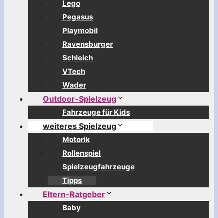
Lego
Pegasus
Playmobil
Ravensburger
Schleich
VTech
Wader
Outdoor-Spielzeug
Fahrzeuge für Kids
weiteres Spielzeug
Motorik
Rollenspiel
Spielzeugfahrzeuge
Tipps
Eltern-Ratgeber
Baby