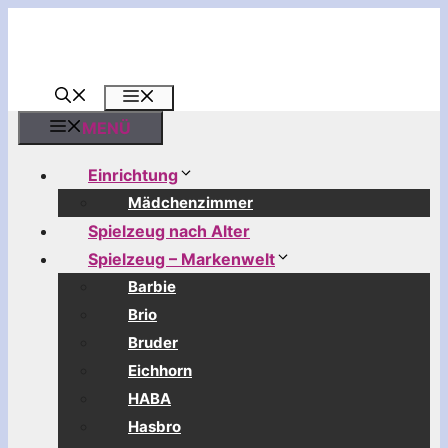
Zum
Inhalt
springen
MENÜ
MENÜ
Einrichtung
Mädchenzimmer
Spielzeug nach Alter
Spielzeug – Markenwelt
Barbie
Brio
Bruder
Eichhorn
HABA
Hasbro