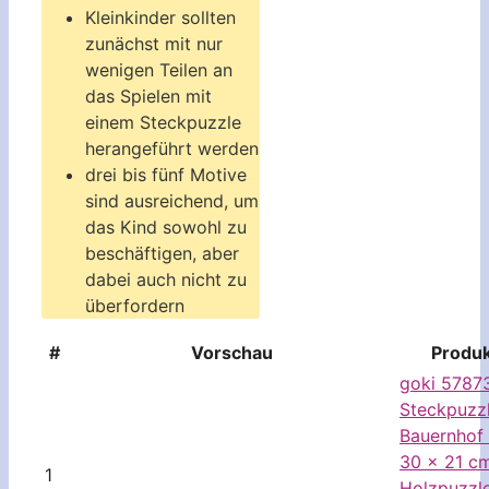
Kleinkinder sollten
zunächst mit nur
wenigen Teilen an
das Spielen mit
einem Steckpuzzle
herangeführt werden
drei bis fünf Motive
sind ausreichend, um
das Kind sowohl zu
beschäftigen, aber
dabei auch nicht zu
überfordern
#
Vorschau
Produ
goki 5787
Steckpuzz
Bauernhof 
30 x 21 c
1
Holzpuzzle