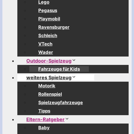
Lego
Pegasus
Playmobil
Ravensburger
Schleich
VTech
Wader
Outdoor-Spielzeug
Fahrzeuge für Kids
weiteres Spielzeug
Motorik
Rollenspiel
Spielzeugfahrzeuge
Tipps
Eltern-Ratgeber
Baby