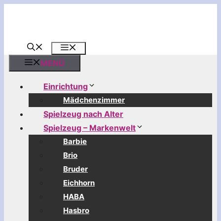
Zum
Inhalt
springen
MENÜ
MENÜ
Einrichtung
Mädchenzimmer
Spielzeug nach Alter
Spielzeug – Markenwelt
Barbie
Brio
Bruder
Eichhorn
HABA
Hasbro