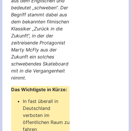
aus dem Englischen und
bedeutet „schweben“. Der
Begriff stammt dabei aus
dem bekannten filmischen
Klassiker „Zurück in die
Zukunft“, in der der
zeitreisende Protagonist
Marty McFly aus der
Zukunft ein solches
schwebendes Skateboard
mit in die Vergangenheit
nimmt.
Das Wichtigste in Kürze:
In fast überall in
Deutschland
verboten im
öffentlichen Raum zu
fahren