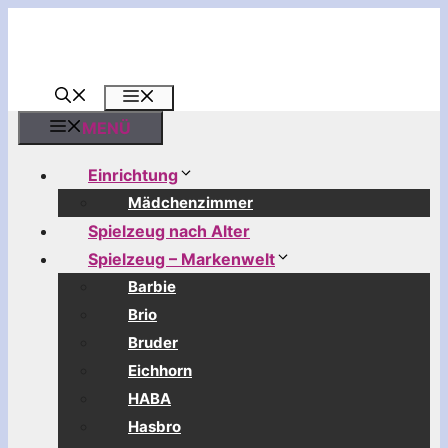
Zum
Inhalt
springen
MENÜ
MENÜ
Einrichtung
Mädchenzimmer
Spielzeug nach Alter
Spielzeug – Markenwelt
Barbie
Brio
Bruder
Eichhorn
HABA
Hasbro