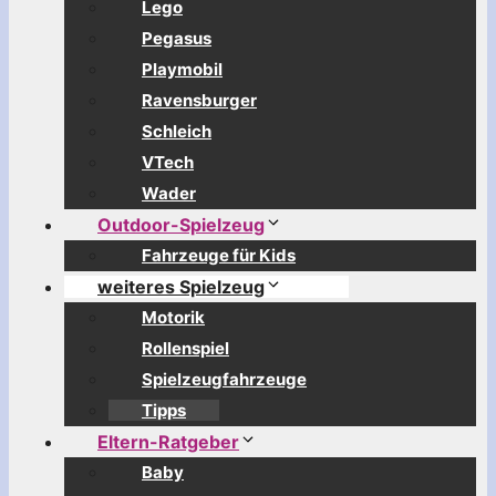
Lego
Pegasus
Playmobil
Ravensburger
Schleich
VTech
Wader
Outdoor-Spielzeug
Fahrzeuge für Kids
weiteres Spielzeug
Motorik
Rollenspiel
Spielzeugfahrzeuge
Tipps
Eltern-Ratgeber
Baby