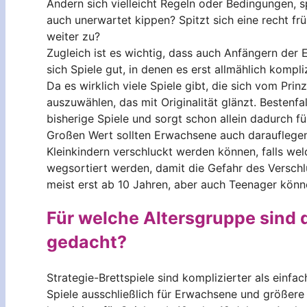
Ändern sich vielleicht Regeln oder Bedingungen, sp
auch unerwartet kippen? Spitzt sich eine recht fr
weiter zu?
Zugleich ist es wichtig, dass auch Anfängern der E
sich Spiele gut, in denen es erst allmählich kompli
Da es wirklich viele Spiele gibt, die sich vom Prinz
auszuwählen, das mit Originalität glänzt. Bestenfa
bisherige Spiele und sorgt schon allein dadurch f
Großen Wert sollten Erwachsene auch darauflegen,
Kleinkindern verschluckt werden können, falls wel
wegsortiert werden, damit die Gefahr des Verschl
meist erst ab 10 Jahren, aber auch Teenager könn
Für welche Altersgruppe sind d
gedacht?
Strategie-Brettspiele sind komplizierter als einfa
Spiele ausschließlich für Erwachsene und größere K