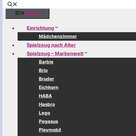
MENÜ
Einrichtung
Mädchenzimmer
Spielzeug nach Alter
Spielzeug – Markenwelt
Barbie
Brio
Bruder
Eichhorn
HABA
Hasbro
Lego
Pegasus
Playmobil