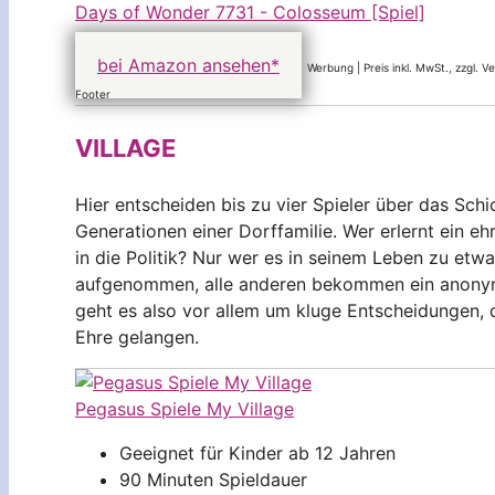
Days of Wonder 7731 - Colosseum [Spiel]
199,95 EUR
bei Amazon ansehen*
Werbung | Preis inkl. MwSt., zzgl. 
Footer
VILLAGE
Hier entscheiden bis zu vier Spieler über das Schic
Generationen einer Dorffamilie. Wer erlernt ein e
in die Politik? Nur wer es in seinem Leben zu etw
aufgenommen, alle anderen bekommen ein anonymes
geht es also vor allem um kluge Entscheidungen, 
Ehre gelangen.
Pegasus Spiele My Village
Geeignet für Kinder ab 12 Jahren
90 Minuten Spieldauer