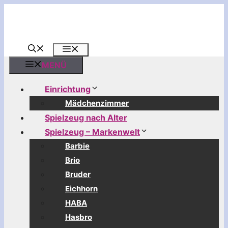
Zum
Inhalt
springen
MENÜ
MENÜ
Einrichtung
Mädchenzimmer
Spielzeug nach Alter
Spielzeug – Markenwelt
Barbie
Brio
Bruder
Eichhorn
HABA
Hasbro