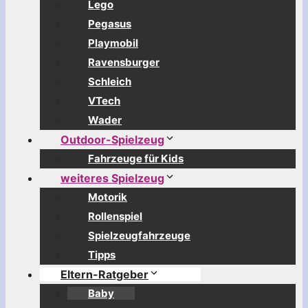
Lego
Pegasus
Playmobil
Ravensburger
Schleich
VTech
Wader
Outdoor-Spielzeug
Fahrzeuge für Kids
weiteres Spielzeug
Motorik
Rollenspiel
Spielzeugfahrzeuge
Tipps
Eltern-Ratgeber
Baby