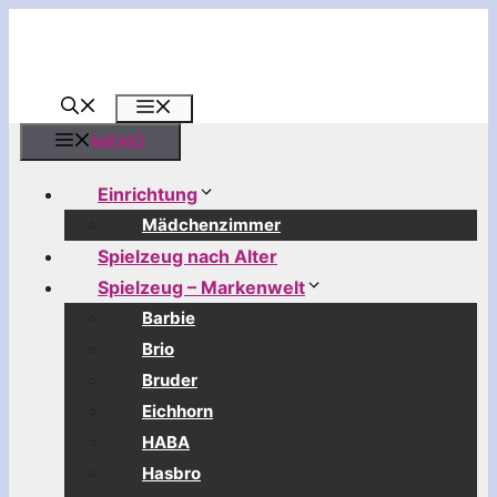
Zum
Inhalt
springen
MENÜ
MENÜ
Einrichtung
Mädchenzimmer
Spielzeug nach Alter
Spielzeug – Markenwelt
Barbie
Brio
Bruder
Eichhorn
HABA
Hasbro