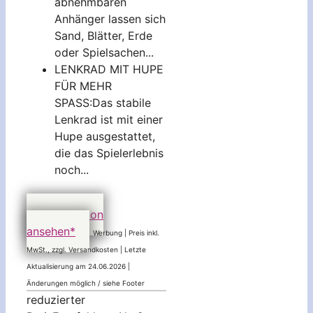
abnehmbaren
Anhänger lassen sich
Sand, Blätter, Erde
oder Spielsachen...
LENKRAD MIT HUPE
FÜR MEHR
SPASS:Das stabile
Lenkrad ist mit einer
Hupe ausgestattet,
die das Spielerlebnis
noch...
79,99 EUR
bei Amazon
ansehen*
Werbung | Preis inkl.
MwSt., zzgl. Versandkosten |
Letzte
Aktualisierung am 24.06.2026 |
Änderungen möglich / siehe Footer
reduzierter