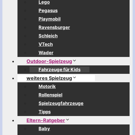
Lego
Pegasus
Playmobil
Ravensburger
Schleich
VTech
Wader
Outdoor-Spielzeug
Fahrzeuge für Kids
weiteres Spielzeug
Motorik
Rollenspiel
Spielzeugfahrzeuge
Tipps
Eltern-Ratgeber
Baby