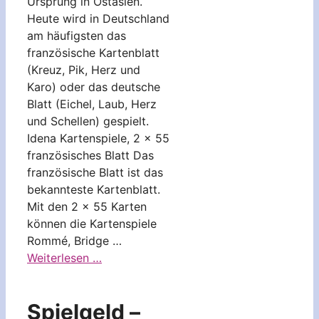
Ursprung in Ostasien.
Heute wird in Deutschland
am häufigsten das
französische Kartenblatt
(Kreuz, Pik, Herz und
Karo) oder das deutsche
Blatt (Eichel, Laub, Herz
und Schellen) gespielt.
Idena Kartenspiele, 2 x 55
französisches Blatt Das
französische Blatt ist das
bekannteste Kartenblatt.
Mit den 2 x 55 Karten
können die Kartenspiele
Rommé, Bridge …
Weiterlesen …
Spielgeld –