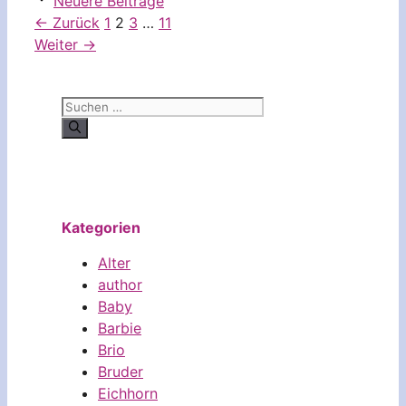
Neuere Beiträge
Seite
Seite
Seite
Seite
←
Zurück
1
2
3
…
11
Weiter
→
Suchen
nach:
Kategorien
Alter
author
Baby
Barbie
Brio
Bruder
Eichhorn