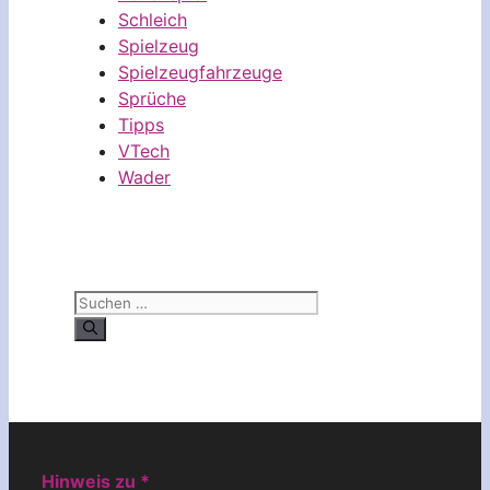
Schleich
Spielzeug
Spielzeugfahrzeuge
Sprüche
Tipps
VTech
Wader
Suchen
nach:
Hinweis zu *