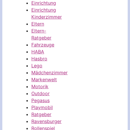
Einrichtung
Einrichtung
Kinderzimmer
Eltern
Eltern-
Ratgeber
Fahrzeuge
HABA
Hasbro
Lego
Mädchenzimmer
Markenwelt
Motorik
Outdoor
Pegasus
Playmobil
Ratgeber
Ravensburger
Rollenspiel