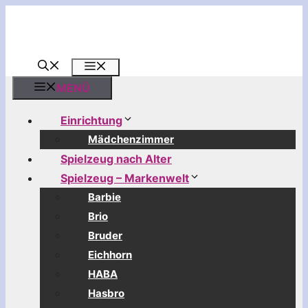
Zum
Inhalt
springen
MENÜ
MENÜ
Einrichtung
Mädchenzimmer
Spielzeug nach Alter
Spielzeug – Markenwelt
Barbie
Brio
Bruder
Eichhorn
HABA
Hasbro