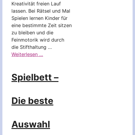
Kreativität freien Lauf
lassen. Bei Rätsel und Mal
Spielen lernen Kinder für
eine bestimmte Zeit sitzen
zu bleiben und die
Feinmotorik wird durch
die Stifthaltung …
Weiterlesen …
Spielbett –
Die beste
Auswahl