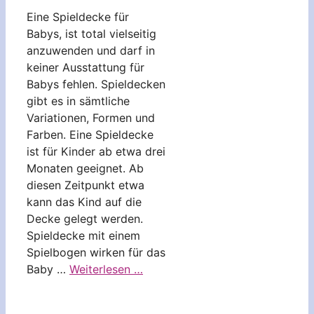
Eine Spieldecke für
Babys, ist total vielseitig
anzuwenden und darf in
keiner Ausstattung für
Babys fehlen. Spieldecken
gibt es in sämtliche
Variationen, Formen und
Farben. Eine Spieldecke
ist für Kinder ab etwa drei
Monaten geeignet. Ab
diesen Zeitpunkt etwa
kann das Kind auf die
Decke gelegt werden.
Spieldecke mit einem
Spielbogen wirken für das
Baby …
Weiterlesen …