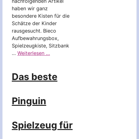
nachfolgenden Artikel
haben wir ganz
besondere Kisten für die
Schätze der Kinder
rausgesucht. Bieco
Aufbewahrungsbox,
Spielzeugkiste, Sitzbank
…
Weiterlesen …
Das beste
Pinguin
Spielzeug für