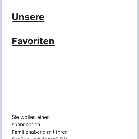
Unsere
Favoriten
Sie wollen einen
spannenden
Familienabend mit ihren