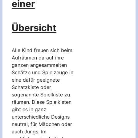
einer
Übersicht
Alle Kind freuen sich beim
Aufräumen darauf ihre
ganzen angesammelten
Schätze und Spielzeuge in
eine dafür geeignete
Schatzkiste oder
sogenannte Spielkiste zu
räumen. Diese Spielkisten
gibt es in ganz
unterschiedliche Designs
neutral, für Mädchen oder
auch Jungs. Im